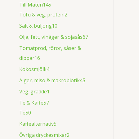
Till Maten
145
Tofu & veg. protein
2
Salt & buljong
10
Olja, fett, vinäger & sojasås
67
Tomatprod, röror, såser &
dippar
16
Kokosmjölk
4
Alger, miso & makrobiotik
45
Veg. grädde
1
Te & Kaffe
57
Te
50
Kaffealternativ
5
Övriga dryckesmixar
2