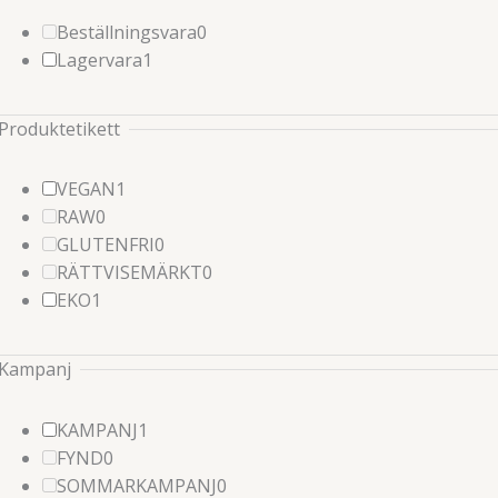
0
Beställningsvara
0
1
produkter
Lagervara
1
produkter
Produktetikett
1
VEGAN
1
0
produkter
RAW
0
produkter
0
GLUTENFRI
0
produkter
0
RÄTTVISEMÄRKT
0
1
produkter
EKO
1
produkter
Kampanj
1
KAMPANJ
1
0
produkter
FYND
0
produkter
0
SOMMARKAMPANJ
0