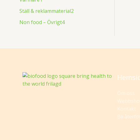
Ställ & reklammaterial
2
Non food – Övrigt
4
Hemsi
Om oss
Webbsho
Kontakt
Bli återfö