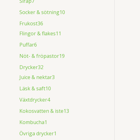
Sirap
7
Socker & sötning
10
Frukost
36
Flingor & flakes
11
Puffar
6
Nöt- & fröpastor
19
Drycker
32
Juice & nektar
3
Läsk & saft
10
Växtdrycker
4
Kokosvatten & iste
13
Kombucha
1
Övriga drycker
1