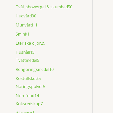
Tvål, showergel & skumbad
50
Hudvård
90
Munvård
11
Smink
1
Eteriska oljor
29
Hushåll
15
Tvättmedel
5
Rengöringsmedel
10
Kosttillskott
5
Näringspulver
5
Non-food
14
Köksredskap
7
Värmare
1