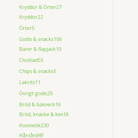
Kryddor & Örter
27
Kryddor
22
Örter
5
Godis & snacks
106
Barer & flapjack
10
Choklad
55
Chips & snacks
5
Lakrits
11
Övrigt godis
25
Bröd & bakverk
16
Bröd, knäcke & kex
16
Kosmetik
230
Hårvård
49