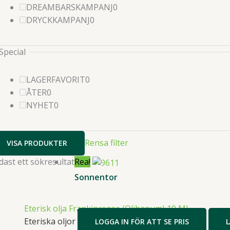
produkter
0
DREAMBARSKAMPANJ
0
0
produkter
DRYCKKAMPANJ
0
produkter
Special
0
LAGERFAVORIT
0
0
produkter
ÅTER
0
produkter
0
NYHET
0
produkter
Rensa filter
VISA PRODUKTER
dast ett sökresultat
Rea!
Sonnentor
Eterisk olja Frankincense (Olibanum) 10 ML
Eteriska oljor
LOGGA IN FÖR ATT SE PRIS