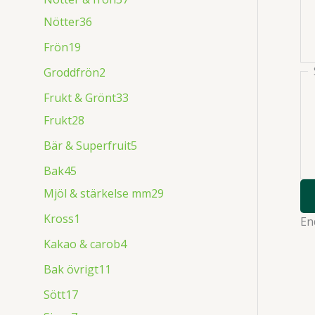
Nötter
36
Frön
19
Groddfrön
2
Frukt & Grönt
33
Frukt
28
Bär & Superfruit
5
Bak
45
Mjöl & stärkelse mm
29
Kross
1
En
Kakao & carob
4
Bak övrigt
11
Sött
17