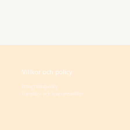
Villkor och policy
Integritetspolicy
Handels- och leveransvillkor