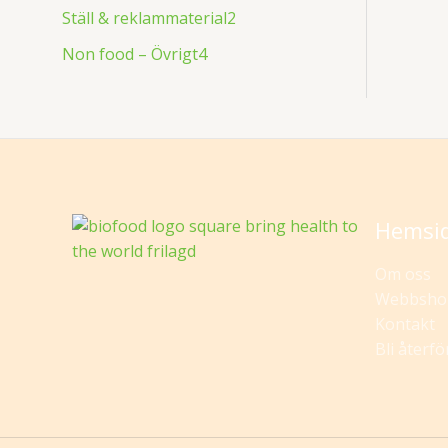
Ställ & reklammaterial
2
Non food – Övrigt
4
Hemsi
Om oss
Webbsho
Kontakt
Bli återfö