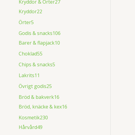
Kryddor & Örter
27
Kryddor
22
Örter
5
Godis & snacks
106
Barer & flapjack
10
Choklad
55
Chips & snacks
5
Lakrits
11
Övrigt godis
25
Bröd & bakverk
16
Bröd, knäcke & kex
16
Kosmetik
230
Hårvård
49