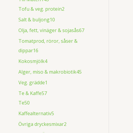
Tofu & veg. protein
2
Salt & buljong
10
Olja, fett, vinäger & sojasås
67
Tomatprod, röror, såser &
dippar
16
Kokosmjölk
4
Alger, miso & makrobiotik
45
Veg. grädde
1
Te & Kaffe
57
Te
50
Kaffealternativ
5
Övriga dryckesmixar
2