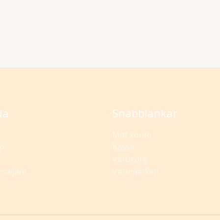
da
Snabblänkar
Mitt konto
p
Kassa
Varukorg
rsäljare
Varumärken