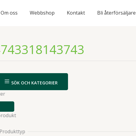
Om oss
Webbshop
Kontakt
Bli återförsäljare
4743318143743
SÖK OCH KATEGORIER
ter
VISA
ELLER
produkt
DÖLJ
FILTER
Produkttyp