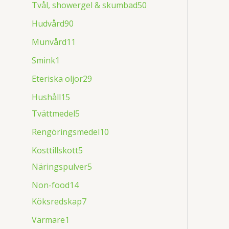
Tvål, showergel & skumbad
50
Hudvård
90
Munvård
11
Smink
1
Eteriska oljor
29
Hushåll
15
Tvättmedel
5
Rengöringsmedel
10
Kosttillskott
5
Näringspulver
5
Non-food
14
Köksredskap
7
Värmare
1