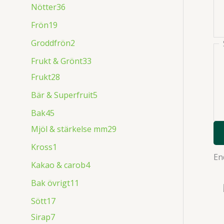
Nötter
36
Frön
19
Groddfrön
2
Frukt & Grönt
33
Frukt
28
Bär & Superfruit
5
Bak
45
Mjöl & stärkelse mm
29
Kross
1
En
Kakao & carob
4
Bak övrigt
11
Sött
17
Sirap
7