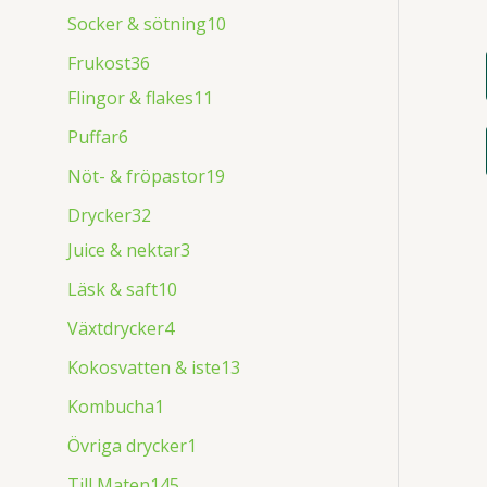
Socker & sötning
10
Frukost
36
Flingor & flakes
11
Puffar
6
Nöt- & fröpastor
19
Drycker
32
Juice & nektar
3
Läsk & saft
10
Växtdrycker
4
Kokosvatten & iste
13
Kombucha
1
Övriga drycker
1
Till Maten
145