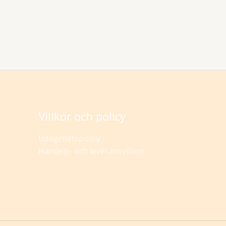
Villkor och policy
Integritetspolicy
Handels- och leveransvillkor