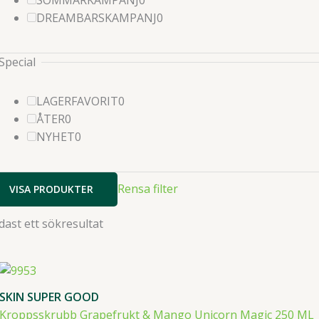
SOMMARKAMPANJ
0
produkter
0
DREAMBARSKAMPANJ
0
produkter
Special
0
LAGERFAVORIT
0
0
produkter
ÅTER
0
produkter
0
NYHET
0
produkter
Rensa filter
VISA PRODUKTER
dast ett sökresultat
SKIN SUPER GOOD
Kroppsskrubb Grapefrukt & Mango Unicorn Magic 250 ML