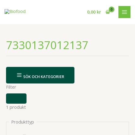
Hoppa
till
0,00
kr
innehåll
7330137012137
SÖK OCH KATEGORIER
Filter
VISA
ELLER
1 produkt
DÖLJ
FILTER
Produkttyp