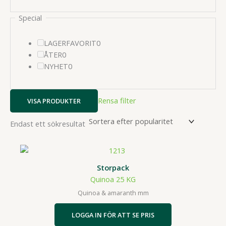
produkter
Special
0
LAGERFAVORIT
0
0
produkter
ÅTER
0
produkter
0
NYHET
0
produkter
Rensa filter
VISA PRODUKTER
Endast ett sökresultat
Storpack
Quinoa 25 KG
Quinoa & amaranth mm
LOGGA IN FÖR ATT SE PRIS