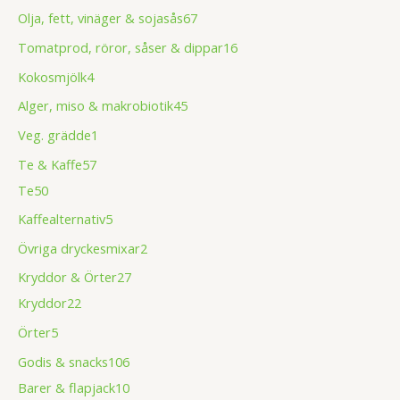
Olja, fett, vinäger & sojasås
67
Tomatprod, röror, såser & dippar
16
Kokosmjölk
4
Alger, miso & makrobiotik
45
Veg. grädde
1
Te & Kaffe
57
Te
50
Kaffealternativ
5
Övriga dryckesmixar
2
Kryddor & Örter
27
Kryddor
22
Örter
5
Godis & snacks
106
Barer & flapjack
10