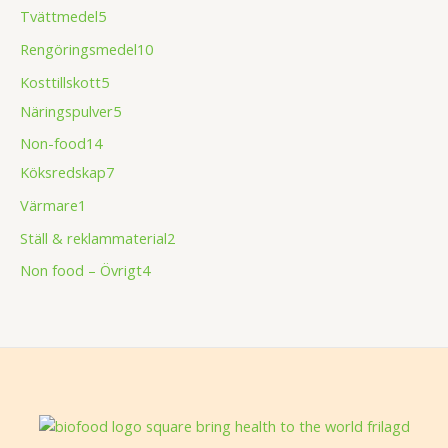
Tvättmedel
5
Rengöringsmedel
10
Kosttillskott
5
Näringspulver
5
Non-food
14
Köksredskap
7
Värmare
1
Ställ & reklammaterial
2
Non food – Övrigt
4