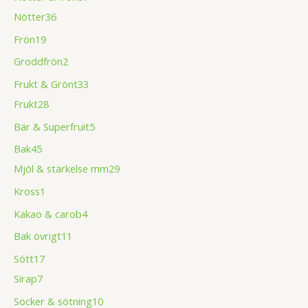
Nötter
36
Frön
19
Groddfrön
2
Frukt & Grönt
33
Frukt
28
Bär & Superfruit
5
Bak
45
Mjöl & stärkelse mm
29
Kross
1
Kakao & carob
4
Bak övrigt
11
Sött
17
Sirap
7
Socker & sötning
10