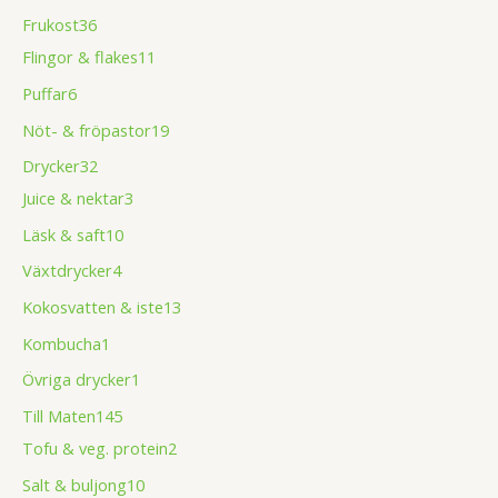
Frukost
36
Flingor & flakes
11
Puffar
6
Nöt- & fröpastor
19
Drycker
32
Juice & nektar
3
Läsk & saft
10
Växtdrycker
4
Kokosvatten & iste
13
Kombucha
1
Övriga drycker
1
Till Maten
145
Tofu & veg. protein
2
Salt & buljong
10