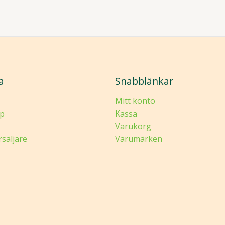
a
Snabblänkar
Mitt konto
p
Kassa
Varukorg
rsäljare
Varumärken