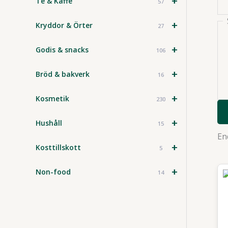
+
Te & Kaffe
57
+
Kryddor & Örter
27
+
Godis & snacks
106
+
Bröd & bakverk
16
+
Kosmetik
230
+
Hushåll
15
En
+
Kosttillskott
5
+
Non-food
14