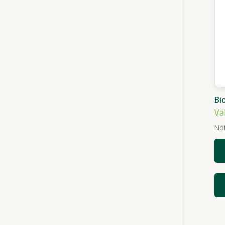
Bi
Va
Nöt