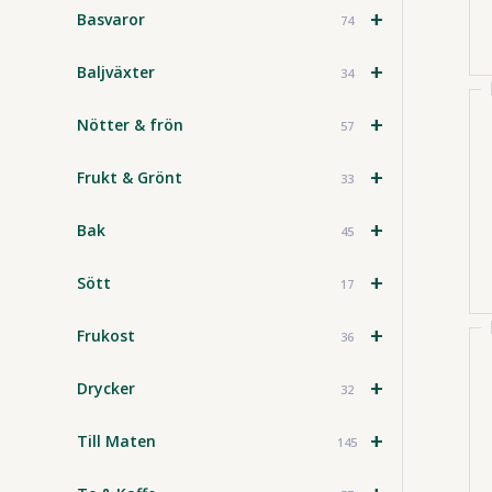
+
Basvaror
74
+
Baljväxter
34
+
Nötter & frön
57
+
Frukt & Grönt
33
+
Bak
45
+
Sött
17
+
Frukost
36
+
Drycker
32
+
Till Maten
145