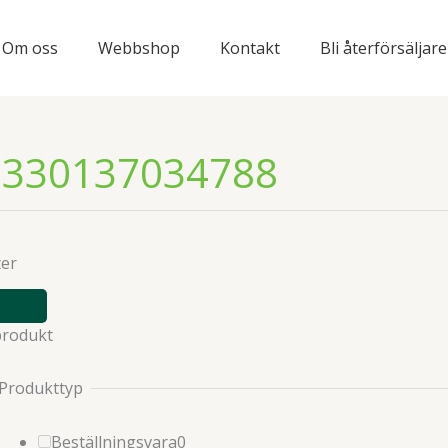
Om oss
Webbshop
Kontakt
Bli återförsäljare
7330137034788
ter
VISA
ELLER
produkt
DÖLJ
FILTER
Produkttyp
0
Beställningsvara
0