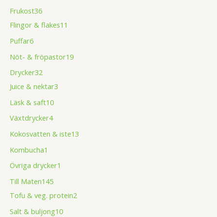
Frukost
36
Flingor & flakes
11
Puffar
6
Nöt- & fröpastor
19
Drycker
32
Juice & nektar
3
Läsk & saft
10
Växtdrycker
4
Kokosvatten & iste
13
Kombucha
1
Övriga drycker
1
Till Maten
145
Tofu & veg. protein
2
Salt & buljong
10