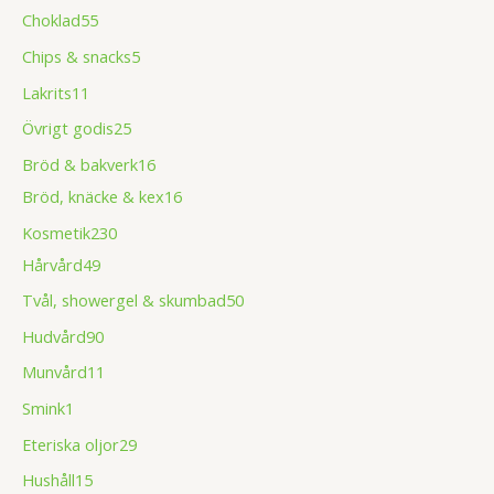
Choklad
55
Chips & snacks
5
Lakrits
11
Övrigt godis
25
Bröd & bakverk
16
Bröd, knäcke & kex
16
Kosmetik
230
Hårvård
49
Tvål, showergel & skumbad
50
Hudvård
90
Munvård
11
Smink
1
Eteriska oljor
29
Hushåll
15