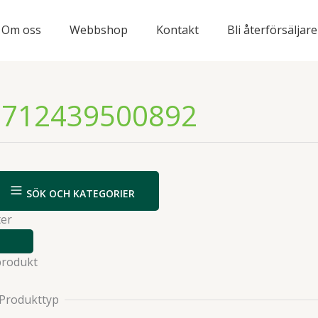
Om oss
Webbshop
Kontakt
Bli återförsäljare
8712439500892
SÖK OCH KATEGORIER
ter
VISA
ELLER
produkt
DÖLJ
FILTER
Produkttyp