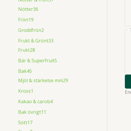
Nötter
36
Frön
19
Groddfrön
2
Frukt & Grönt
33
Frukt
28
Bär & Superfruit
5
Bak
45
Mjöl & stärkelse mm
29
Kross
1
En
Kakao & carob
4
Bak övrigt
11
Sött
17