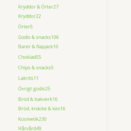
Kryddor & Örter
27
Kryddor
22
Örter
5
Godis & snacks
106
Barer & flapjack
10
Choklad
55
Chips & snacks
5
Lakrits
11
Övrigt godis
25
Bröd & bakverk
16
Bröd, knäcke & kex
16
Kosmetik
230
Hårvård
49