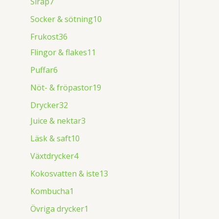
Sirap
7
Socker & sötning
10
Frukost
36
Flingor & flakes
11
Puffar
6
Nöt- & fröpastor
19
Drycker
32
Juice & nektar
3
Läsk & saft
10
Växtdrycker
4
Kokosvatten & iste
13
Kombucha
1
Övriga drycker
1