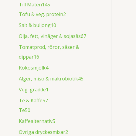
Till Maten
145
Tofu & veg. protein
2
Salt & buljong
10
Olja, fett, vinäger & sojasås
67
Tomatprod, röror, såser &
dippar
16
Kokosmjölk
4
Alger, miso & makrobiotik
45
Veg. grädde
1
Te & Kaffe
57
Te
50
Kaffealternativ
5
Övriga dryckesmixar
2