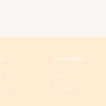
da
Snabblänkar
Mitt konto
p
Kassa
Varukorg
rsäljare
Varumärken