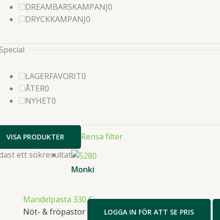
produkter
0
DREAMBARSKAMPANJ
0
0
produkter
DRYCKKAMPANJ
0
produkter
Special
0
LAGERFAVORIT
0
0
produkter
ÅTER
0
produkter
0
NYHET
0
produkter
Rensa filter
VISA PRODUKTER
dast ett sökresultat
Monki
Mandelpasta 330 G
Nöt- & fröpastor
LOGGA IN FÖR ATT SE PRIS