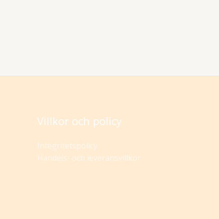
Villkor och policy
Integritetspolicy
Handels- och leveransvillkor