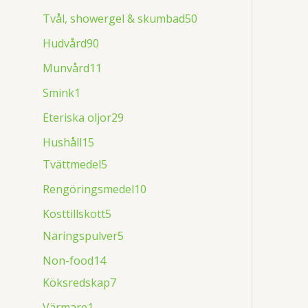
Tvål, showergel & skumbad
50
Hudvård
90
Munvård
11
Smink
1
Eteriska oljor
29
Hushåll
15
Tvättmedel
5
Rengöringsmedel
10
Kosttillskott
5
Näringspulver
5
Non-food
14
Köksredskap
7
Värmare
1