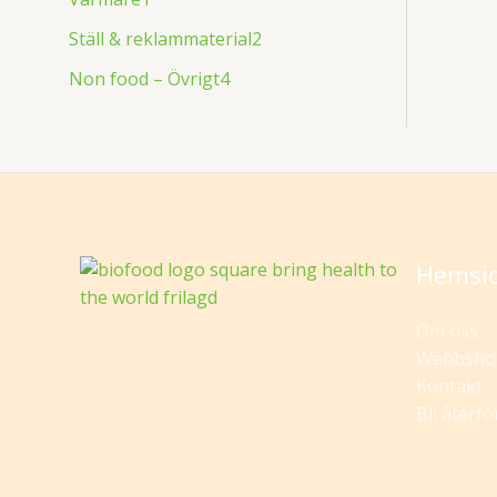
Ställ & reklammaterial
2
Non food – Övrigt
4
Hemsi
Om oss
Webbsho
Kontakt
Bli återfö