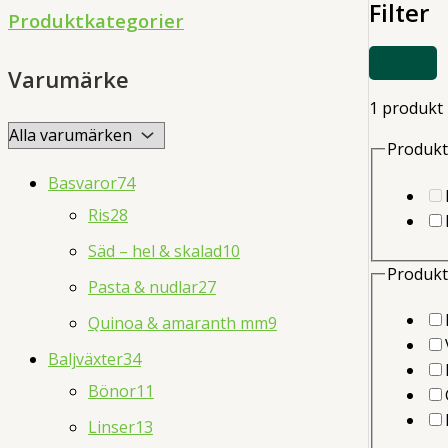
Filter
d
Produktkategorier
u
VISA
c
Varumärke
ELLER
DÖLJ
t
1 produkt
FILTER
s
Produkt
s
Basvaror
74
e
Ris
28
a
Säd – hel & skalad
10
r
Produkt
Pasta & nudlar
27
c
Quinoa & amaranth mm
9
h
Baljväxter
34
Bönor
11
Linser
13