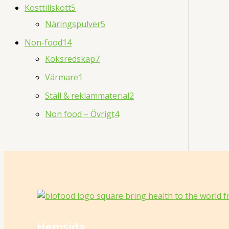
Kosttillskott
5
Näringspulver
5
Non-food
14
Köksredskap
7
Värmare
1
Ställ & reklammaterial
2
Non food – Övrigt
4
Hemsida