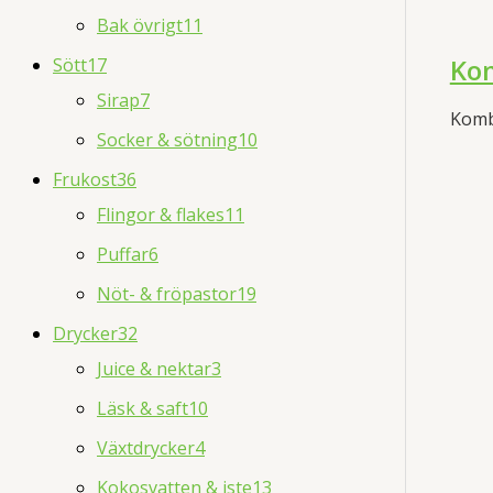
Bak övrigt
11
Kom
Sött
17
Sirap
7
Kom
Socker & sötning
10
Frukost
36
Flingor & flakes
11
Puffar
6
Nöt- & fröpastor
19
Drycker
32
Juice & nektar
3
Läsk & saft
10
Växtdrycker
4
Kokosvatten & iste
13