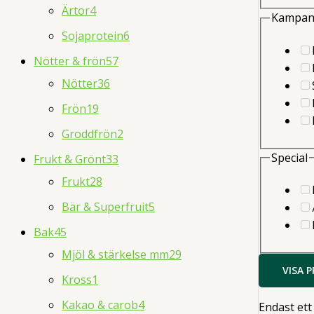
Ärtor
4
Kampan
Sojaprotein
6
Nötter & frön
57
Nötter
36
Frön
19
Groddfrön
2
Special
Frukt & Grönt
33
Frukt
28
Bär & Superfruit
5
Bak
45
Mjöl & stärkelse mm
29
VISA 
Kross
1
Kakao & carob
4
Endast ett