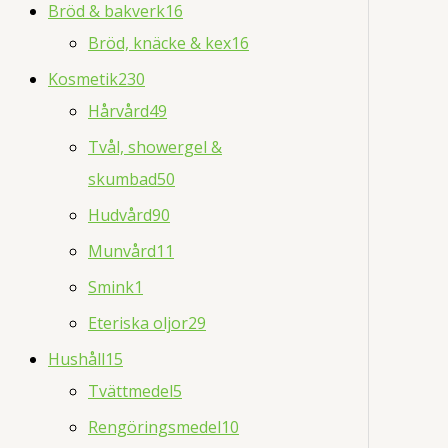
Bröd & bakverk
16
Bröd, knäcke & kex
16
Kosmetik
230
Hårvård
49
Tvål, showergel &
skumbad
50
Hudvård
90
Munvård
11
Smink
1
Eteriska oljor
29
Hushåll
15
Tvättmedel
5
Rengöringsmedel
10