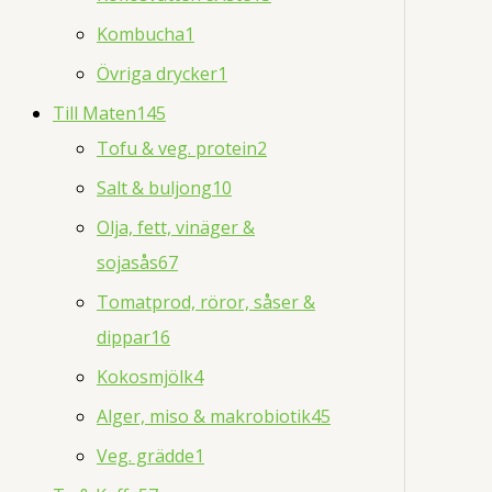
Kombucha
1
Övriga drycker
1
Till Maten
145
Tofu & veg. protein
2
Salt & buljong
10
Olja, fett, vinäger &
sojasås
67
Tomatprod, röror, såser &
dippar
16
Kokosmjölk
4
Alger, miso & makrobiotik
45
Veg. grädde
1