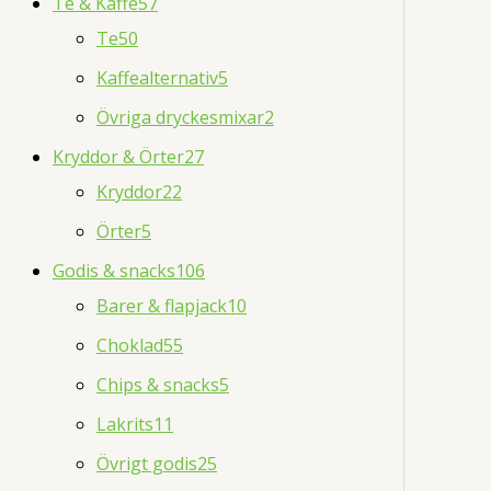
Te & Kaffe
57
Te
50
Kaffealternativ
5
Övriga dryckesmixar
2
Kryddor & Örter
27
Kryddor
22
Örter
5
Godis & snacks
106
Barer & flapjack
10
Choklad
55
Chips & snacks
5
Lakrits
11
Övrigt godis
25