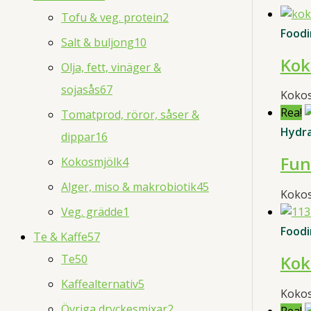
Tofu & veg. protein
2
Foodi
Salt & buljong
10
Kok
Olja, fett, vinäger &
sojasås
67
Koko
Rea!
Tomatprod, röror, såser &
Hydr
dippar
16
Fun
Kokosmjölk
4
Alger, miso & makrobiotik
45
Kokos
Veg. grädde
1
Foodi
Te & Kaffe
57
Kok
Te
50
Kaffealternativ
5
Kokos
Övriga dryckesmixar
2