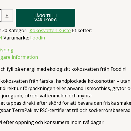
en
+
LÄGG TILL I
VARUKORG
130
Kategori:
Kokosvatten & iste
Etiketter:
N
Varumärke:
Foodin
ivning
ligare information
ch fyll på energi med ekologiskt kokosvatten från Foodin!
 kokosvatten från färska, handplockade kokosnötter – utan t
lt direkt ur förpackningen eller använd i smoothies, grytor o
r jordgubb, citron, vattenmelon och mynta.
t tappas direkt efter skörd för att bevara den friska smake
sbar TetraPak av FSC-certifierat trä och sockerrörsbaserad
kyl efter öppning och konsumera inom två dagar.