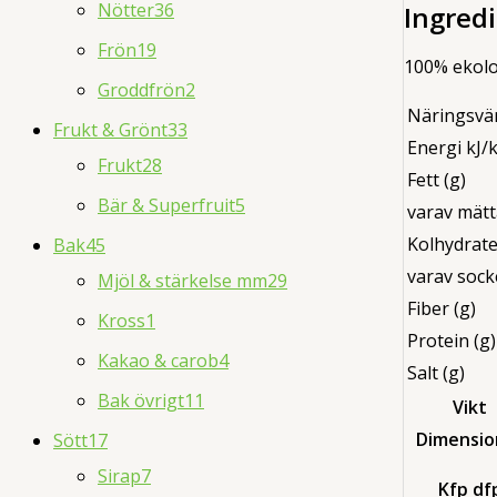
Nötter
36
Ingred
Frön
19
100% ekolo
Groddfrön
2
Näringsvä
Frukt & Grönt
33
Energi kJ/k
Frukt
28
Fett (g)
Bär & Superfruit
5
varav mätt
Kolhydrate
Bak
45
varav sock
Mjöl & stärkelse mm
29
Fiber (g)
Kross
1
Protein (g)
Kakao & carob
4
Salt (g)
Bak övrigt
11
Vikt
Dimensio
Sött
17
Sirap
7
Kfp df