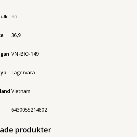
bulk
no
ce
36,9
rgan
VN-BIO-149
typ
Lagervara
land
Vietnam
6430055214802
rade produkter