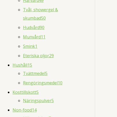
Hårvård
49
Tvål, showergel &
skumbad
50
Hudvård
90
Munvård
11
Smink
1
Eteriska oljor
29
Hushåll
15
Tvättmedel
5
Rengöringsmedel
10
Kosttillskott
5
Näringspulver
5
Non-food
14