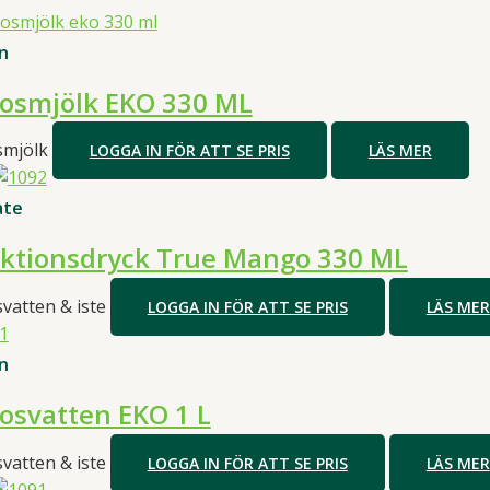
n
osmjölk EKO 330 ML
smjölk
LOGGA IN FÖR ATT SE PRIS
LÄS MER
ate
ktionsdryck True Mango 330 ML
vatten & iste
LOGGA IN FÖR ATT SE PRIS
LÄS MER
n
osvatten EKO 1 L
vatten & iste
LOGGA IN FÖR ATT SE PRIS
LÄS MER