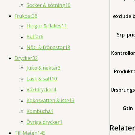
Socker & sötning
10
Frukost
36
exclude 
Flingor & flakes
11
Srp_pri
Puffar
6
Nöt- & fröpastor
19
Kontrollo
Drycker
32
Juice & nektar
3
Produkt
Läsk & saft
10
Växtdrycker
4
Ursprungs
Kokosvatten & iste
13
Gtin
Kombucha
1
Övriga drycker
1
Relate
Till Maten
145