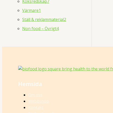
Köksredskap
7
Värmare
1
Ställ & reklammaterial
2
Non food – Övrigt
4
Hemsida
Om oss
Webbshop
Kontakt