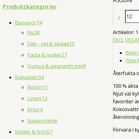
FOODIN
d
Produktkategorier
u
Kokosvatt
-
EKO
c
Basvaror
74
330
t
Artikelnr:
1
Ris
28
ML
EKO
,
VEGA
s
Säd – hel & skalad
10
mängd
s
Beskr
Pasta & nudlar
27
Ytter
e
Quinoa & amaranth mm
9
a
Återfukta o
Baljväxter
34
r
100 % äkta
Bönor
11
c
Njut väl ky
Linser
13
favoriter ä
h
Kokosvattne
Ärtor
4
återvinning
Sojaprotein
6
Förvara i 
Nötter & frön
57