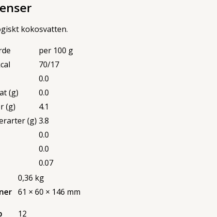
ienser
giskt kokosvatten.
rde
per 100 g
cal
70/17
0.0
at (g)
0.0
r (g)
4.1
erarter (g)
3.8
0.0
0.0
0.07
0,36 kg
ner
61 × 60 × 146 mm
p
12