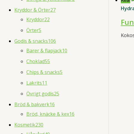
Rea!
Hydr
Kryddor & Örter
27
Kryddor
22
Fun
Örter
5
Kokos
Godis & snacks
106
Barer & flapjack
10
Choklad
55
Chips & snacks
5
Lakrits
11
Övrigt godis
25
Bröd & bakverk
16
Bröd, knäcke & kex
16
Kosmetik
230