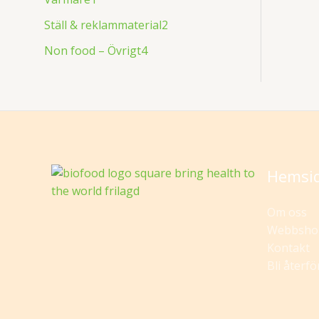
Ställ & reklammaterial
2
Non food – Övrigt
4
Hemsi
Om oss
Webbsho
Kontakt
Bli återfö