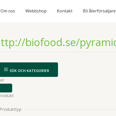
Om oss
Webbshop
Kontakt
Bli återförsäljare
ttp://biofood.se/pyram
SÖK OCH KATEGORIER
ter
VISA
ELLER
produkt
DÖLJ
FILTER
Produkttyp