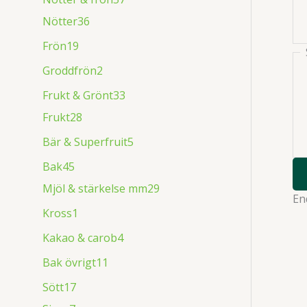
Nötter
36
Frön
19
Groddfrön
2
Frukt & Grönt
33
Frukt
28
Bär & Superfruit
5
Bak
45
Mjöl & stärkelse mm
29
En
Kross
1
Kakao & carob
4
Bak övrigt
11
Sött
17