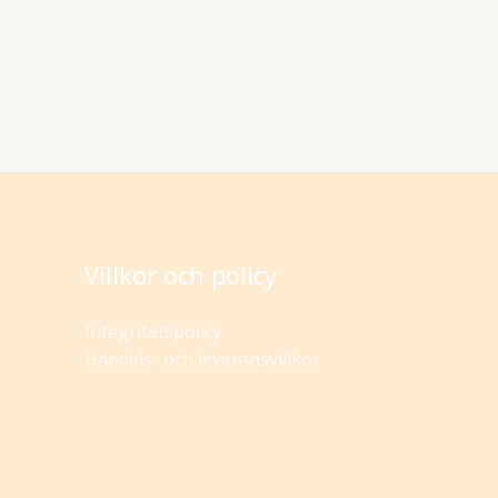
Villkor och policy
Integritetspolicy
Handels- och leveransvillkor