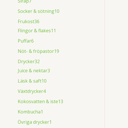
Sirap
7
Socker & sötning
10
Frukost
36
Flingor & flakes
11
Puffar
6
Nöt- & fröpastor
19
Drycker
32
Juice & nektar
3
Läsk & saft
10
Växtdrycker
4
Kokosvatten & iste
13
Kombucha
1
Övriga drycker
1