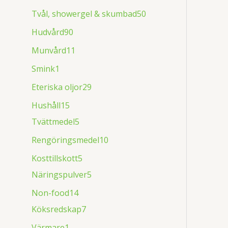
Tvål, showergel & skumbad
50
Hudvård
90
Munvård
11
Smink
1
Eteriska oljor
29
Hushåll
15
Tvättmedel
5
Rengöringsmedel
10
Kosttillskott
5
Näringspulver
5
Non-food
14
Köksredskap
7
Värmare
1