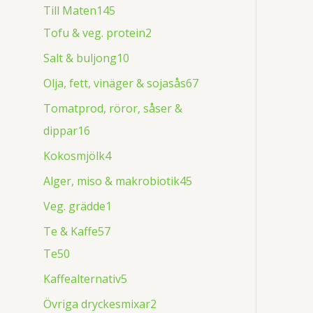
Till Maten
145
Tofu & veg. protein
2
Salt & buljong
10
Olja, fett, vinäger & sojasås
67
Tomatprod, röror, såser &
dippar
16
Kokosmjölk
4
Alger, miso & makrobiotik
45
Veg. grädde
1
Te & Kaffe
57
Te
50
Kaffealternativ
5
Övriga dryckesmixar
2