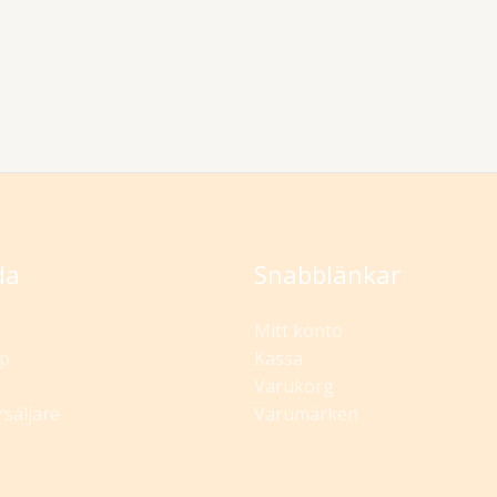
da
Snabblänkar
Mitt konto
p
Kassa
Varukorg
rsäljare
Varumärken