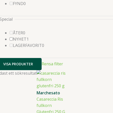
0
produkter
FYND
0
produkter
Special
0
ÅTER
0
produkter
1
NYHET
1
produkter
0
LAGERFAVORIT
0
produkter
Rensa filter
VISA PRODUKTER
dast ett sökresultat
Marchesato
Casareccia Ris
fullkorn
Glutenfri 250 G