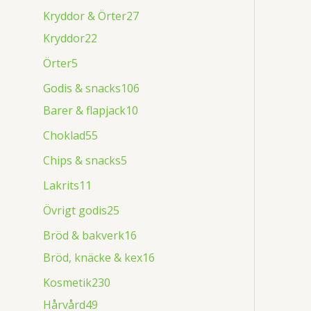
Kryddor & Örter
27
Kryddor
22
Örter
5
Godis & snacks
106
Barer & flapjack
10
Choklad
55
Chips & snacks
5
Lakrits
11
Övrigt godis
25
Bröd & bakverk
16
Bröd, knäcke & kex
16
Kosmetik
230
Hårvård
49