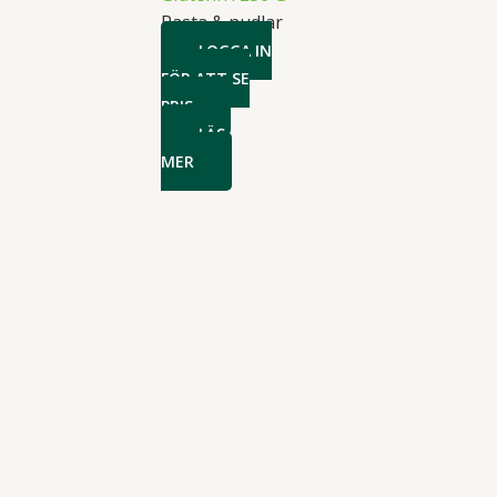
Pasta & nudlar
LOGGA IN
FÖR ATT SE
PRIS
LÄS
MER