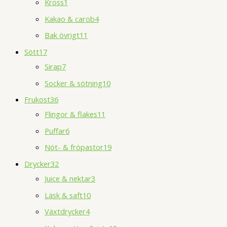
Kross
1
Kakao & carob
4
Bak övrigt
11
Sött
17
Sirap
7
Socker & sötning
10
Frukost
36
Flingor & flakes
11
Puffar
6
Nöt- & fröpastor
19
Drycker
32
Juice & nektar
3
Läsk & saft
10
Växtdrycker
4