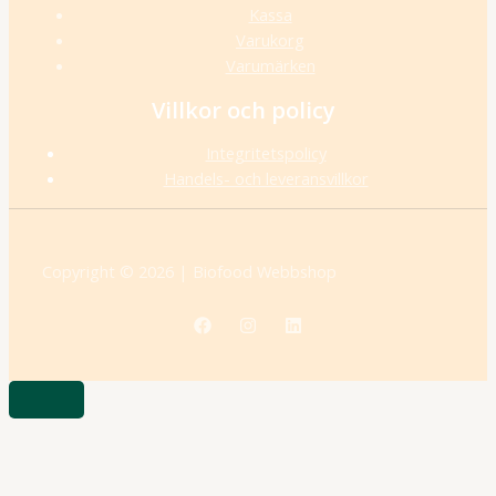
Kassa
Varukorg
Varumärken
Villkor och policy
Integritetspolicy
Handels- och leveransvillkor
Copyright © 2026 | Biofood Webbshop