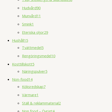
Hudvård
90
Munvård
11
Smink
1
Eteriska oljor
29
Hushåll
15
Tvättmedel
5
Rengöringsmedel
10
Kosttillskott
5
Näringspulver
5
Non-food
14
Köksredskap
7
Värmare
1
Ställ & reklammaterial
2
Non food – Övrigt
4