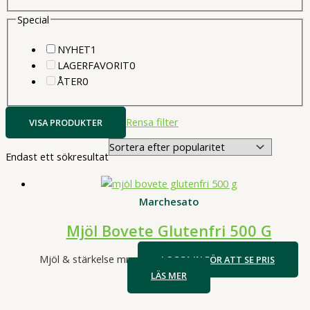
produkter
Special
1
NYHET
1
produkter
0
LAGERFAVORIT
0
0
produkter
ÅTER
0
produkter
Rensa filter
VISA PRODUKTER
Endast ett sökresultat
Marchesato
Mjöl Bovete Glutenfri 500 G
Mjöl & stärkelse mm
LOGGA IN FÖR ATT SE PRIS
LÄS MER