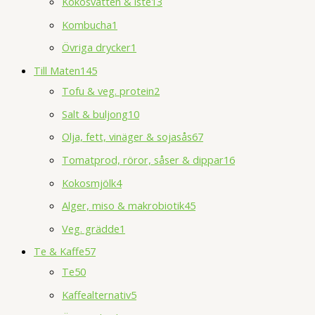
Kokosvatten & iste
13
Kombucha
1
Övriga drycker
1
Till Maten
145
Tofu & veg. protein
2
Salt & buljong
10
Olja, fett, vinäger & sojasås
67
Tomatprod, röror, såser & dippar
16
Kokosmjölk
4
Alger, miso & makrobiotik
45
Veg. grädde
1
Te & Kaffe
57
Te
50
Kaffealternativ
5