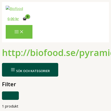
Hoppa
till
innehåll
0,00
kr
http://biofood.se/pyram
SÖK OCH KATEGORIER
Filter
VISA
ELLER
DÖLJ
FILTER
1 produkt