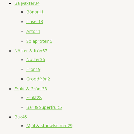
Baljväxter
34
Bönor
11
Linser
13
Ärtor
4
Sojaprotein
6
Nötter & frön
57
Nötter
36
Frön
19
Groddfrön
2
Frukt & Grönt
33
Frukt
28
Bär & Superfruit
5
Bak
45
Mjöl & stärkelse mm
29