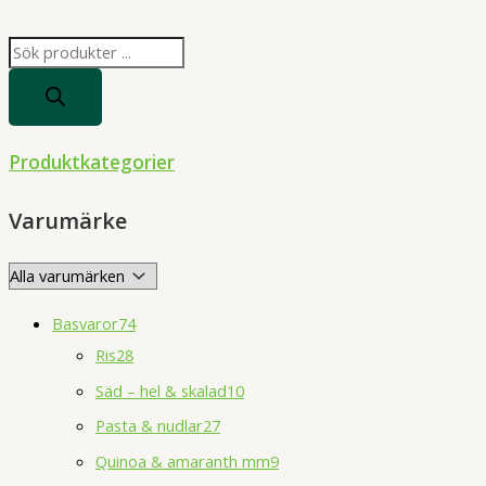
P
r
o
d
Produktkategorier
u
c
Varumärke
t
s
s
Basvaror
74
e
Ris
28
a
Säd – hel & skalad
10
r
Pasta & nudlar
27
c
h
Quinoa & amaranth mm
9