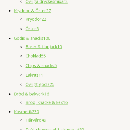
Övriga dryckesmixar
2
Kryddor & Örter
27
Kryddor
22
Örter
5
Godis & snacks
106
Barer & flapjack
10
Choklad
55
Chips & snacks
5
Lakrits
11
Övrigt godis
25
Bröd & bakverk
16
Bröd, knäcke & kex
16
Kosmetik
230
Hårvård
49
Tvål, showergel & skumbad
50