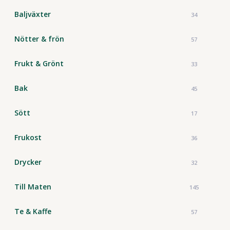
Baljväxter
34
Nötter & frön
57
Frukt & Grönt
33
Bak
45
Sött
17
Frukost
36
Drycker
32
Till Maten
145
Te & Kaffe
57