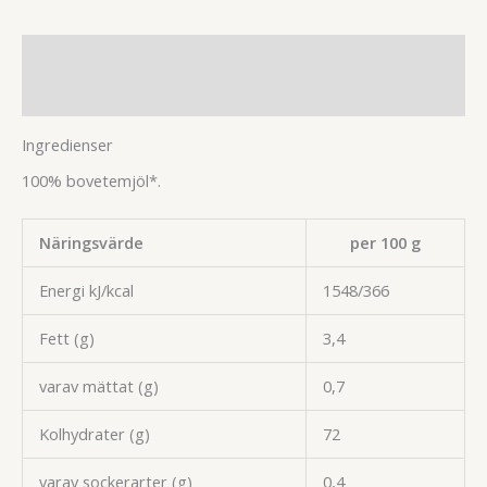
Beskrivning
Ytterligare information
Ingredienser
100% bovetemjöl*.
Näringsvärde
per 100 g
Energi kJ/kcal
1548/366
Fett (g)
3,4
varav mättat (g)
0,7
Kolhydrater (g)
72
varav sockerarter (g)
0,4