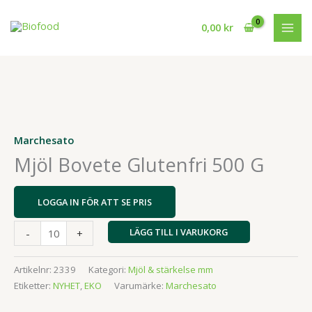
Hoppa
till
0,00
kr
innehåll
Marchesato
Mjöl Bovete Glutenfri 500 G
LOGGA IN FÖR ATT SE PRIS
Mjöl
LÄGG TILL I VARUKORG
-
+
Bovete
Glutenfri
Artikelnr:
2339
Kategori:
Mjöl & stärkelse mm
500
Etiketter:
NYHET
,
EKO
Varumärke:
Marchesato
G
mängd