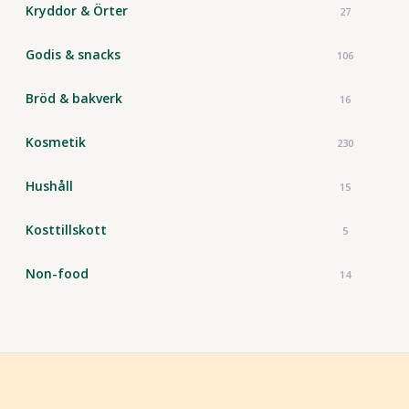
Kryddor & Örter
27
Godis & snacks
106
Bröd & bakverk
16
Kosmetik
230
Hushåll
15
Kosttillskott
5
Non-food
14