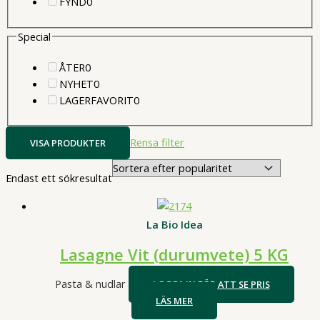
0
produkter
FYND
0
produkter
Special
0
ÅTER
0
produkter
0
NYHET
0
produkter
0
LAGERFAVORIT
0
produkter
Rensa filter
VISA PRODUKTER
Endast ett sökresultat
La Bio Idea
Lasagne Vit (durumvete) 5 KG
Pasta & nudlar
LOGGA IN FÖR ATT SE PRIS
LÄS MER