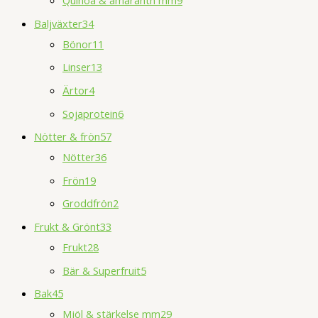
Baljväxter
34
Bönor
11
Linser
13
Ärtor
4
Sojaprotein
6
Nötter & frön
57
Nötter
36
Frön
19
Groddfrön
2
Frukt & Grönt
33
Frukt
28
Bär & Superfruit
5
Bak
45
Mjöl & stärkelse mm
29