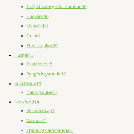
Tvål, showergel & skumbad
50
Hudvård
90
Munvård
11
Smink
1
Eteriska oljor
29
Hushåll
15
Tvättmedel
5
Rengöringsmedel
10
Kosttillskott
5
Näringspulver
5
Non-food
14
Köksredskap
7
Värmare
1
Ställ & reklammaterial
2