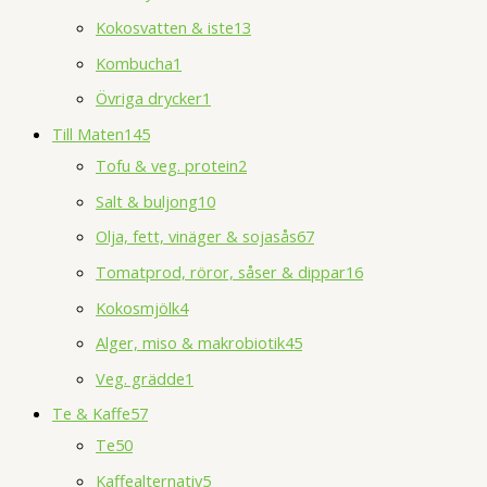
Kokosvatten & iste
13
Kombucha
1
Övriga drycker
1
Till Maten
145
Tofu & veg. protein
2
Salt & buljong
10
Olja, fett, vinäger & sojasås
67
Tomatprod, röror, såser & dippar
16
Kokosmjölk
4
Alger, miso & makrobiotik
45
Veg. grädde
1
Te & Kaffe
57
Te
50
Kaffealternativ
5