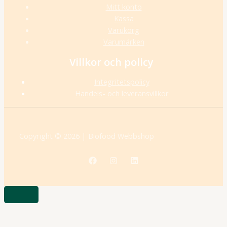
Mitt konto
Kassa
Varukorg
Varumärken
Villkor och policy
Integritetspolicy
Handels- och leveransvillkor
Copyright © 2026 | Biofood Webbshop