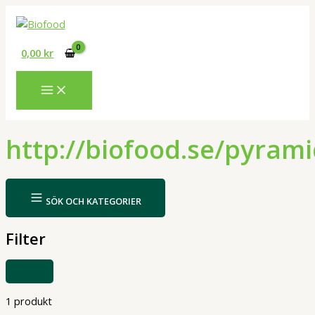
Hoppa
till
innehåll
0,00
kr
http://biofood.se/pyram
SÖK OCH KATEGORIER
Filter
VISA
ELLER
DÖLJ
FILTER
1 produkt