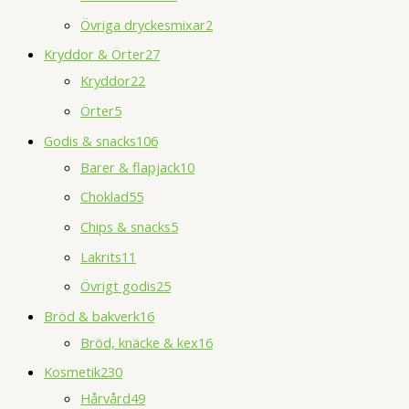
Övriga dryckesmixar
2
Kryddor & Örter
27
Kryddor
22
Örter
5
Godis & snacks
106
Barer & flapjack
10
Choklad
55
Chips & snacks
5
Lakrits
11
Övrigt godis
25
Bröd & bakverk
16
Bröd, knäcke & kex
16
Kosmetik
230
Hårvård
49