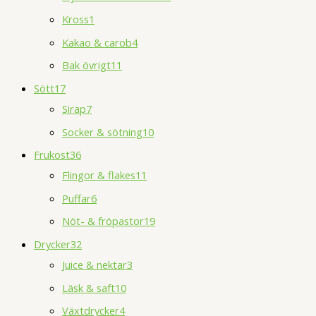
Kross
1
Kakao & carob
4
Bak övrigt
11
Sött
17
Sirap
7
Socker & sötning
10
Frukost
36
Flingor & flakes
11
Puffar
6
Nöt- & fröpastor
19
Drycker
32
Juice & nektar
3
Läsk & saft
10
Växtdrycker
4