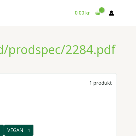
0,00
kr
id/prodspec/2284.pdf
1 produkt
VEGAN
1
1
1