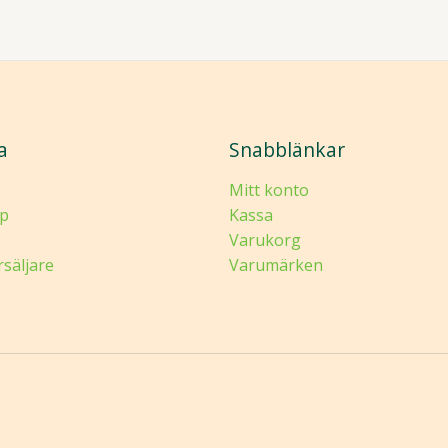
a
Snabblänkar
Mitt konto
p
Kassa
Varukorg
rsäljare
Varumärken