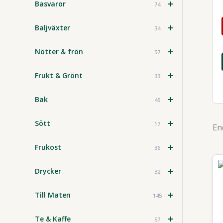
+
Basvaror
74
+
Baljväxter
34
+
Nötter & frön
57
+
Frukt & Grönt
33
+
Bak
45
+
Sött
17
En
+
Frukost
36
+
Drycker
32
+
Till Maten
145
+
Te & Kaffe
57