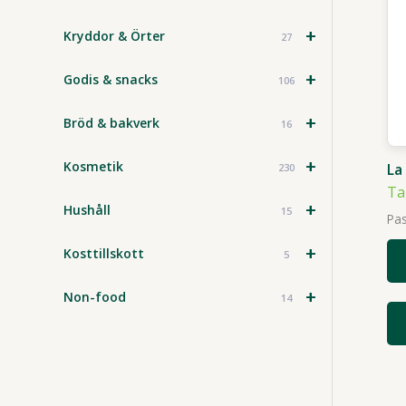
+
Kryddor & Örter
27
+
Godis & snacks
106
+
Bröd & bakverk
16
+
Kosmetik
La
230
Ta
+
Hushåll
15
Pas
+
Kosttillskott
5
+
Non-food
14