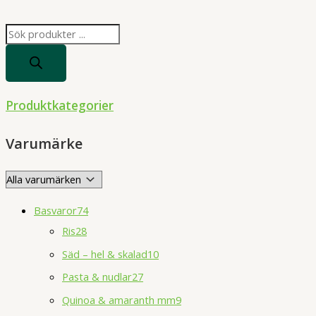
P
r
o
d
Produktkategorier
u
c
Varumärke
t
s
s
Basvaror
74
e
Ris
28
a
Säd – hel & skalad
10
r
Pasta & nudlar
27
c
h
Quinoa & amaranth mm
9