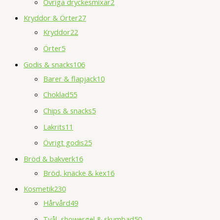
Övriga dryckesmixar
2
Kryddor & Örter
27
Kryddor
22
Örter
5
Godis & snacks
106
Barer & flapjack
10
Choklad
55
Chips & snacks
5
Lakrits
11
Övrigt godis
25
Bröd & bakverk
16
Bröd, knäcke & kex
16
Kosmetik
230
Hårvård
49
Tvål, showergel & skumbad
50