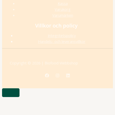
Kassa
Varukorg
Varumärken
Villkor och policy
Integritetspolicy
Handels- och leveransvillkor
Copyright © 2026 | Biofood Webbshop