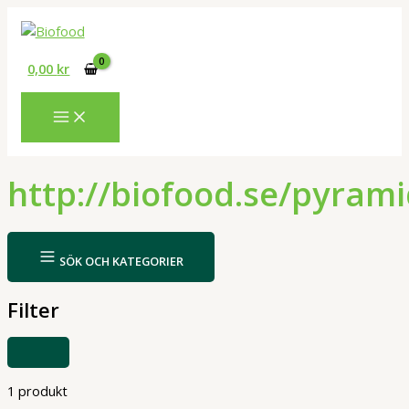
Hoppa
till
innehåll
0,00
kr
http://biofood.se/pyram
SÖK OCH KATEGORIER
Filter
VISA
ELLER
DÖLJ
FILTER
1 produkt