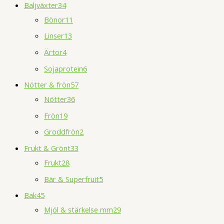
Baljväxter
34
Bönor
11
Linser
13
Ärtor
4
Sojaprotein
6
Nötter & frön
57
Nötter
36
Frön
19
Groddfrön
2
Frukt & Grönt
33
Frukt
28
Bär & Superfruit
5
Bak
45
Mjöl & stärkelse mm
29