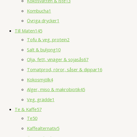
Kokosvatten & iste
13
Kombucha
1
Övriga drycker
1
Till Maten
145
Tofu & veg. protein
2
Salt & buljong
10
Olja, fett, vinäger & sojasås
67
Tomatprod, röror, såser & dippar
16
Kokosmjölk
4
Alger, miso & makrobiotik
45
Veg. grädde
1
Te & Kaffe
57
Te
50
Kaffealternativ
5