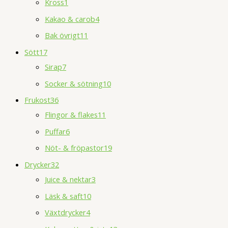
Kross
1
Kakao & carob
4
Bak övrigt
11
Sött
17
Sirap
7
Socker & sötning
10
Frukost
36
Flingor & flakes
11
Puffar
6
Nöt- & fröpastor
19
Drycker
32
Juice & nektar
3
Läsk & saft
10
Växtdrycker
4