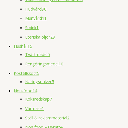
Hudvård
90
Munvård
11
Smink
1
Eteriska oljor
29
Hushåll
15
Tvättmedel
5
Rengöringsmedel
10
Kosttillskott
5
Näringspulver
5
Non-food
14
Köksredskap
7
Värmare
1
Ställ & reklammaterial
2
Non food – Övrigt
4