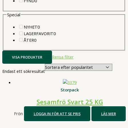
0
produkter
FYND
0
produkter
Special
0
NYHET
0
produkter
0
LAGERFAVORIT
0
0
produkter
ÅTER
0
produkter
Rensa filter
VISA PRODUKTER
Endast ett sökresultat
Storpack
Sesamfrö Svart 25 KG
Frön
LOGGA IN FÖR ATT SE PRIS
LÄS MER