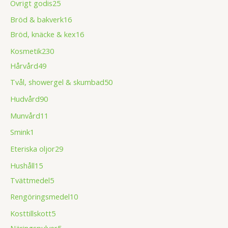
Övrigt godis
25
Bröd & bakverk
16
Bröd, knäcke & kex
16
Kosmetik
230
Hårvård
49
Tvål, showergel & skumbad
50
Hudvård
90
Munvård
11
Smink
1
Eteriska oljor
29
Hushåll
15
Tvättmedel
5
Rengöringsmedel
10
Kosttillskott
5
Näringspulver
5