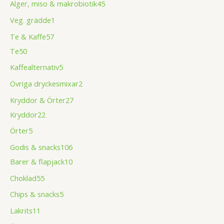
Alger, miso & makrobiotik
45
Veg. grädde
1
Te & Kaffe
57
Te
50
Kaffealternativ
5
Övriga dryckesmixar
2
Kryddor & Örter
27
Kryddor
22
Örter
5
Godis & snacks
106
Barer & flapjack
10
Choklad
55
Chips & snacks
5
Lakrits
11