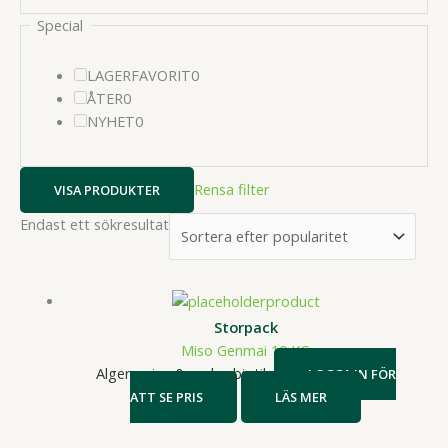
Special
0
LAGERFAVORIT
0
0
produkter
ÅTER
0
produkter
0
NYHET
0
produkter
Rensa filter
VISA PRODUKTER
Endast ett sökresultat
Storpack
Miso Genmai 10 KG
Alger, miso & makrobiotik
LOGGA IN FÖR
ATT SE PRIS
LÄS MER