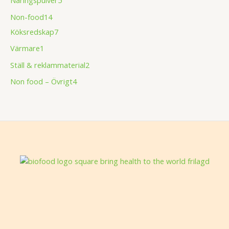
Non-food
14
Köksredskap
7
Värmare
1
Ställ & reklammaterial
2
Non food – Övrigt
4