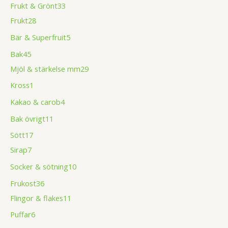
Frukt & Grönt
33
Frukt
28
Bär & Superfruit
5
Bak
45
Mjöl & stärkelse mm
29
Kross
1
Kakao & carob
4
Bak övrigt
11
Sött
17
Sirap
7
Socker & sötning
10
Frukost
36
Flingor & flakes
11
Puffar
6