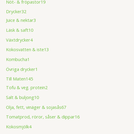
Nöt- & fröpastor
19
Drycker
32
Juice & nektar
3
Läsk & saft
10
Växtdrycker
4
Kokosvatten & iste
13
Kombucha
1
Övriga drycker
1
Till Maten
145
Tofu & veg. protein
2
Salt & buljong
10
Olja, fett, vinäger & sojasås
67
Tomatprod, röror, såser & dippar
16
Kokosmjölk
4