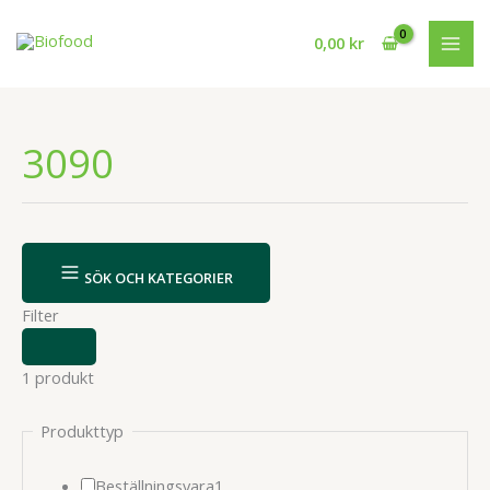
Hoppa
till
0,00
kr
innehåll
3090
SÖK OCH KATEGORIER
Filter
VISA
ELLER
1 produkt
DÖLJ
FILTER
Produkttyp
1
Beställningsvara
1