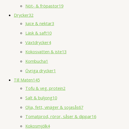
Nöt- & fröpastor
19
Drycker
32
Juice & nektar
3
Läsk & saft
10
Växtdrycker
4
Kokosvatten & iste
13
Kombucha
1
Övriga drycker
1
Till Maten
145
Tofu & veg. protein
2
Salt & buljong
10
Olja, fett, vinäger & sojasås
67
Tomatprod, röror, såser & dippar
16
Kokosmjölk
4