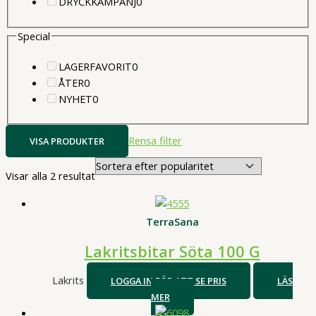
0
produkter
DRYCKKAMPANJ
0
produkter
Special
0
LAGERFAVORIT
0
0
produkter
ÅTER
0
produkter
0
NYHET
0
produkter
Rensa filter
VISA PRODUKTER
Sortera
Visar alla 2 resultat
efter
popularitet
TerraSana
Lakritsbitar Söta 100 G
Lakrits
LOGGA IN FÖR ATT SE PRIS
LÄS
MER