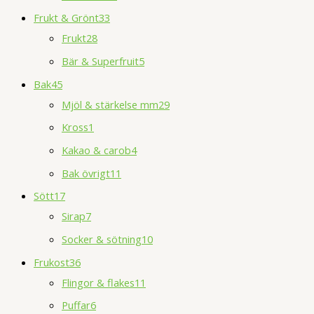
Frukt & Grönt
33
Frukt
28
Bär & Superfruit
5
Bak
45
Mjöl & stärkelse mm
29
Kross
1
Kakao & carob
4
Bak övrigt
11
Sött
17
Sirap
7
Socker & sötning
10
Frukost
36
Flingor & flakes
11
Puffar
6