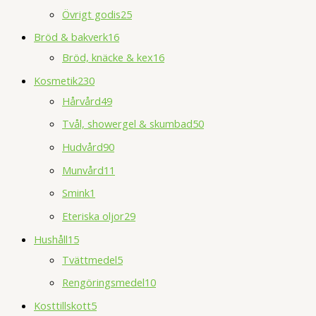
Övrigt godis
25
Bröd & bakverk
16
Bröd, knäcke & kex
16
Kosmetik
230
Hårvård
49
Tvål, showergel & skumbad
50
Hudvård
90
Munvård
11
Smink
1
Eteriska oljor
29
Hushåll
15
Tvättmedel
5
Rengöringsmedel
10
Kosttillskott
5