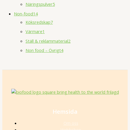
Näringspulver
5
Non-food
14
Köksredskap
7
Värmare
1
Ställ & reklammaterial
2
Non food – Övrigt
4
Hemsida
Om oss
Webbshop