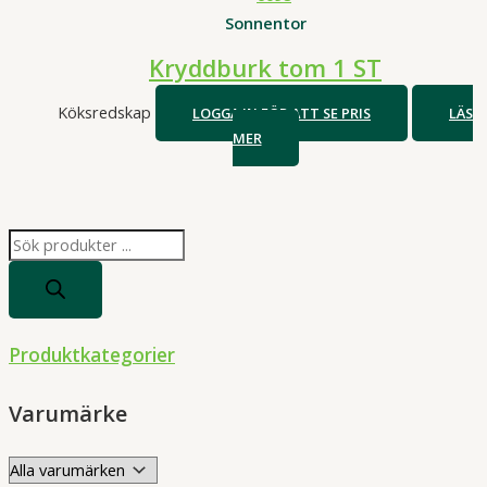
Sonnentor
Kryddburk tom 1 ST
Köksredskap
LOGGA IN FÖR ATT SE PRIS
LÄS
MER
P
r
o
d
Produktkategorier
u
c
Varumärke
t
s