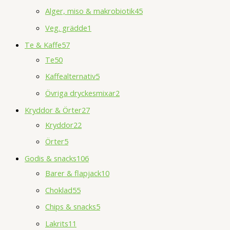
Alger, miso & makrobiotik
45
Veg. grädde
1
Te & Kaffe
57
Te
50
Kaffealternativ
5
Övriga dryckesmixar
2
Kryddor & Örter
27
Kryddor
22
Örter
5
Godis & snacks
106
Barer & flapjack
10
Choklad
55
Chips & snacks
5
Lakrits
11