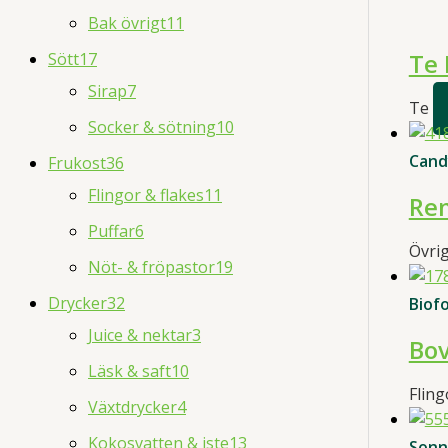
Bak övrigt
11
Te 
Sött
17
Sirap
7
Te
Socker & sötning
10
Cand
Frukost
36
Flingor & flakes
11
Re
Puffar
6
Övri
Nöt- & fröpastor
19
Drycker
32
Biof
Juice & nektar
3
Bov
Läsk & saft
10
Fling
Växtdrycker
4
Kokosvatten & iste
13
Sonn