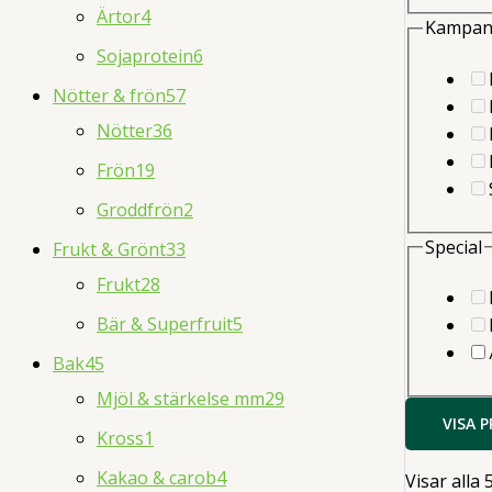
Ärtor
4
Kampan
Sojaprotein
6
Nötter & frön
57
Nötter
36
Frön
19
Groddfrön
2
Special
Frukt & Grönt
33
Frukt
28
Bär & Superfruit
5
Bak
45
Mjöl & stärkelse mm
29
VISA 
Kross
1
Kakao & carob
4
Visar alla 