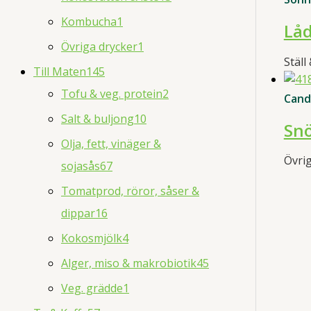
Kombucha
1
Låd
Övriga drycker
1
Ställ
Till Maten
145
Tofu & veg. protein
2
Cand
Salt & buljong
10
Snö
Olja, fett, vinäger &
Övri
sojasås
67
Tomatprod, röror, såser &
dippar
16
Kokosmjölk
4
Alger, miso & makrobiotik
45
Veg. grädde
1