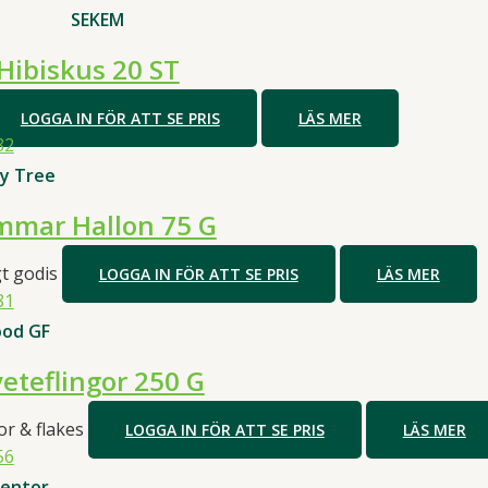
efter
SEKEM
popularitet
Hibiskus 20 ST
LOGGA IN FÖR ATT SE PRIS
LÄS MER
y Tree
mmar Hallon 75 G
gt godis
LOGGA IN FÖR ATT SE PRIS
LÄS MER
ood GF
eteflingor 250 G
or & flakes
LOGGA IN FÖR ATT SE PRIS
LÄS MER
entor