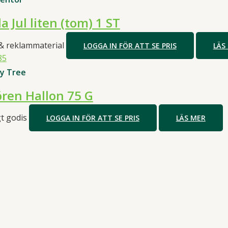
a Jul liten (tom) 1 ST
 & reklammaterial
LOGGA IN FÖR ATT SE PRIS
LÄS
y Tree
ren Hallon 75 G
gt godis
LOGGA IN FÖR ATT SE PRIS
LÄS MER