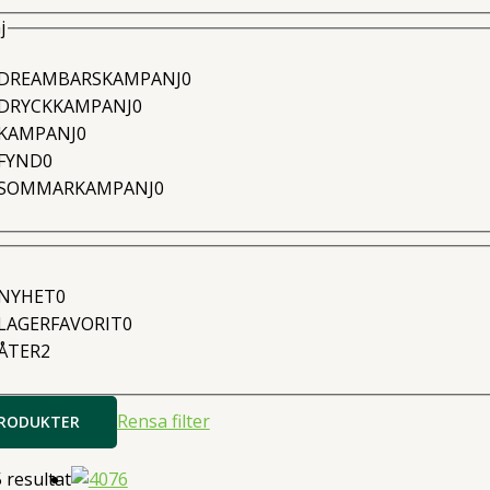
j
0
DREAMBARSKAMPANJ
0
0
produkter
DRYCKKAMPANJ
0
0
produkter
KAMPANJ
0
0
produkter
FYND
0
produkter
0
SOMMARKAMPANJ
0
produkter
0
NYHET
0
produkter
0
LAGERFAVORIT
0
2
produkter
ÅTER
2
produkter
Rensa filter
PRODUKTER
Sortera
5 resultat