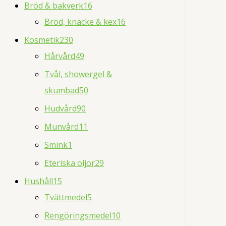
Bröd & bakverk
16
Bröd, knäcke & kex
16
Kosmetik
230
Hårvård
49
Tvål, showergel &
skumbad
50
Hudvård
90
Munvård
11
Smink
1
Eteriska oljor
29
Hushåll
15
Tvättmedel
5
Rengöringsmedel
10