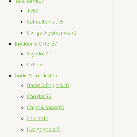
Te & Kaffe
57
Te
50
Kaffealternativ
5
Övriga dryckesmixar
2
Kryddor & Örter
27
Kryddor
22
Örter
5
Godis & snacks
106
Barer & flapjack
10
Choklad
55
Chips & snacks
5
Lakrits
11
Övrigt godis
25