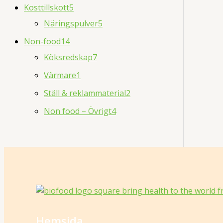
Kosttillskott
5
Näringspulver
5
Non-food
14
Köksredskap
7
Värmare
1
Ställ & reklammaterial
2
Non food – Övrigt
4
Hemsida