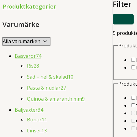
Filter
d
Produktkategorier
u
VISA
c
Varumärke
ELLER
DÖLJ
t
5 produkt
FILTER
s
Produkt
s
Basvaror
74
e
Ris
28
a
Säd – hel & skalad
10
r
Produkt
Pasta & nudlar
27
c
Quinoa & amaranth mm
9
h
Baljväxter
34
Bönor
11
Linser
13