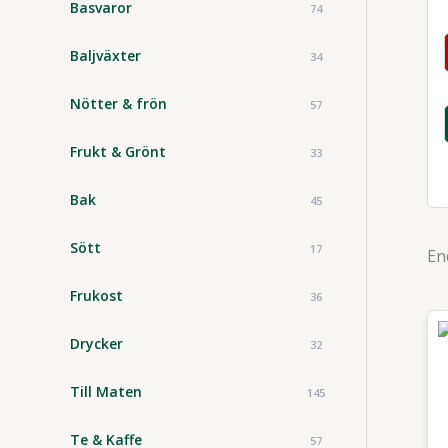
Basvaror
74
Baljväxter
34
Nötter & frön
57
Frukt & Grönt
33
Bak
45
Sött
17
En
Frukost
36
Drycker
32
Till Maten
145
Te & Kaffe
57