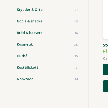
Kryddor & Örter
27
Godis & snacks
106
Bröd & bakverk
16
Kosmetik
St
230
Rå
Hushåll
15
Ris
Kosttillskott
5
Non-food
14