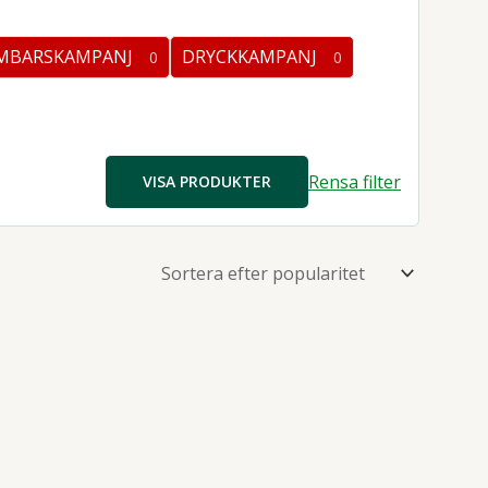
ter
MBARSKAMPANJ
DRYCKKAMPANJ
0
0
0
kter
produkter
Rensa filter
VISA PRODUKTER