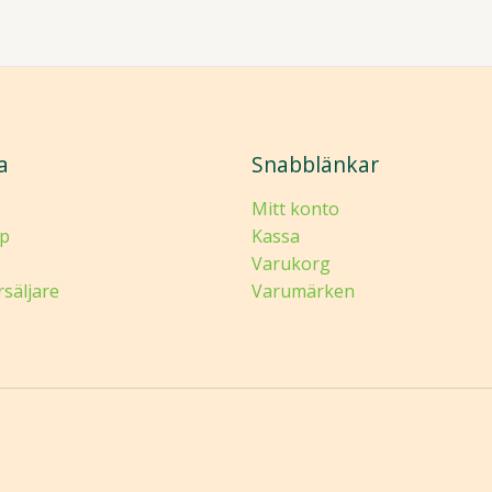
a
Snabblänkar
Mitt konto
p
Kassa
Varukorg
rsäljare
Varumärken