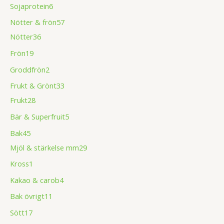
Sojaprotein
6
Nötter & frön
57
Nötter
36
Frön
19
Groddfrön
2
Frukt & Grönt
33
Frukt
28
Bär & Superfruit
5
Bak
45
Mjöl & stärkelse mm
29
Kross
1
Kakao & carob
4
Bak övrigt
11
Sött
17