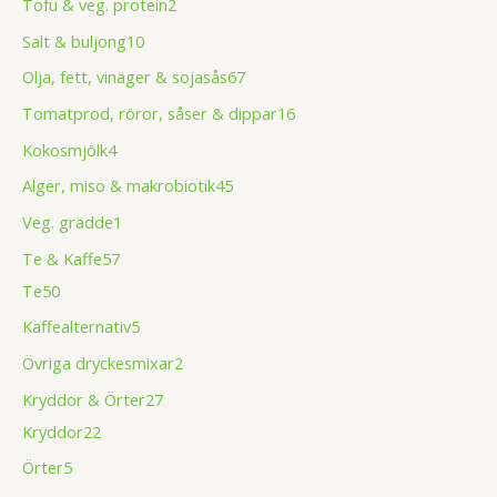
Tofu & veg. protein
2
Salt & buljong
10
Olja, fett, vinäger & sojasås
67
Tomatprod, röror, såser & dippar
16
Kokosmjölk
4
Alger, miso & makrobiotik
45
Veg. grädde
1
Te & Kaffe
57
Te
50
Kaffealternativ
5
Övriga dryckesmixar
2
Kryddor & Örter
27
Kryddor
22
Örter
5