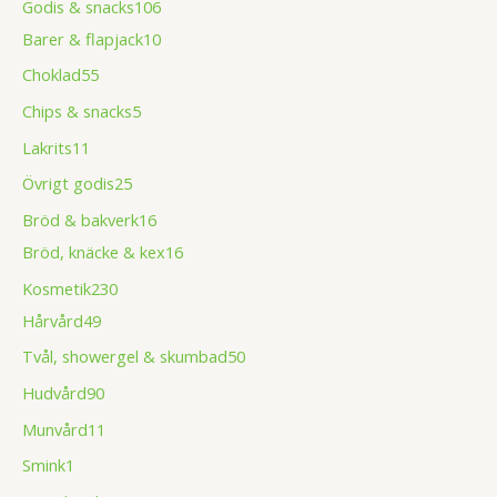
Godis & snacks
106
Barer & flapjack
10
Choklad
55
Chips & snacks
5
Lakrits
11
Övrigt godis
25
Bröd & bakverk
16
Bröd, knäcke & kex
16
Kosmetik
230
Hårvård
49
Tvål, showergel & skumbad
50
Hudvård
90
Munvård
11
Smink
1