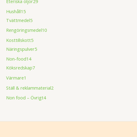
Eteriska oljor
29
Hushåll
15
Tvättmedel
5
Rengöringsmedel
10
Kosttillskott
5
Näringspulver
5
Non-food
14
Köksredskap
7
Värmare
1
Ställ & reklammaterial
2
Non food – Övrigt
4