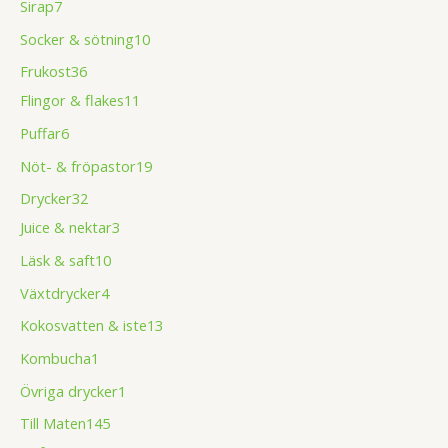
Sirap
7
Socker & sötning
10
Frukost
36
Flingor & flakes
11
Puffar
6
Nöt- & fröpastor
19
Drycker
32
Juice & nektar
3
Läsk & saft
10
Växtdrycker
4
Kokosvatten & iste
13
Kombucha
1
Övriga drycker
1
Till Maten
145