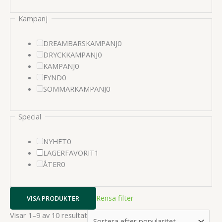
produkter
Kampanj
0
DREAMBARSKAMPANJ
0
0
produkter
DRYCKKAMPANJ
0
0
produkter
KAMPANJ
0
0
produkter
FYND
0
produkter
0
SOMMARKAMPANJ
0
produkter
Special
0
NYHET
0
produkter
1
LAGERFAVORIT
1
0
produkter
ÅTER
0
produkter
Rensa filter
VISA PRODUKTER
Sortera
Visar 1–9 av 10 resultat