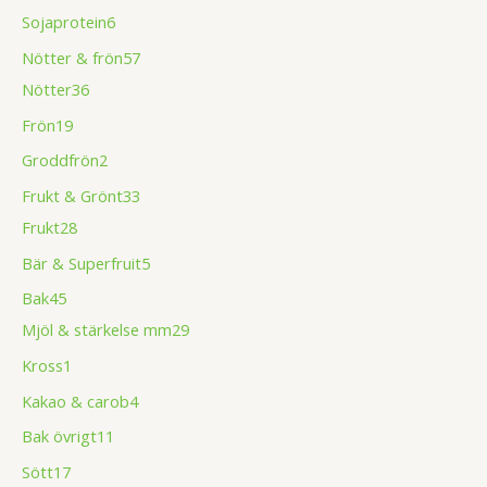
Sojaprotein
6
Nötter & frön
57
Nötter
36
Frön
19
Groddfrön
2
Frukt & Grönt
33
Frukt
28
Bär & Superfruit
5
Bak
45
Mjöl & stärkelse mm
29
Kross
1
Kakao & carob
4
Bak övrigt
11
Sött
17