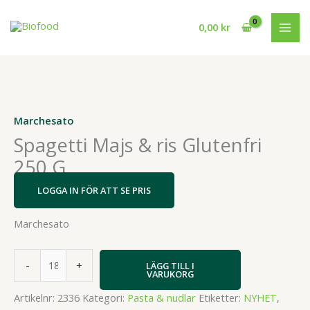
Hoppa
till
0,00
kr
innehåll
Marchesato
Spagetti Majs & ris Glutenfri
250 G
LOGGA IN FÖR ATT SE PRIS
Marchesato
Spagetti
-
+
LÄGG TILL I
Majs
VARUKORG
&
Artikelnr:
2336
Kategori:
Pasta & nudlar
Etiketter:
NYHET
,
ris