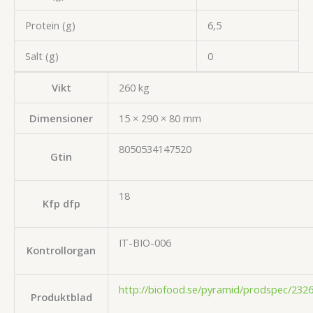
Protein (g)
6,5
Salt (g)
0
Vikt
260 kg
Dimensioner
15 × 290 × 80 mm
8050534147520
Gtin
18
Kfp dfp
IT-BIO-006
Kontrollorgan
http://biofood.se/pyramid/prodspec/2326
Produktblad