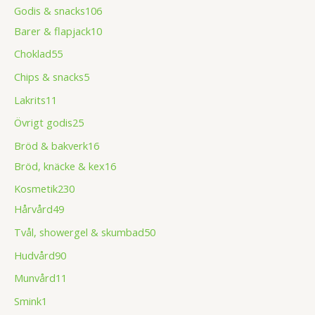
Godis & snacks
106
Barer & flapjack
10
Choklad
55
Chips & snacks
5
Lakrits
11
Övrigt godis
25
Bröd & bakverk
16
Bröd, knäcke & kex
16
Kosmetik
230
Hårvård
49
Tvål, showergel & skumbad
50
Hudvård
90
Munvård
11
Smink
1