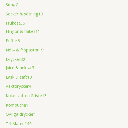
Sirap
7
Socker & sötning
10
Frukost
36
Flingor & flakes
11
Puffar
6
Nöt- & fröpastor
19
Drycker
32
Juice & nektar
3
Läsk & saft
10
Växtdrycker
4
Kokosvatten & iste
13
Kombucha
1
Övriga drycker
1
Till Maten
145