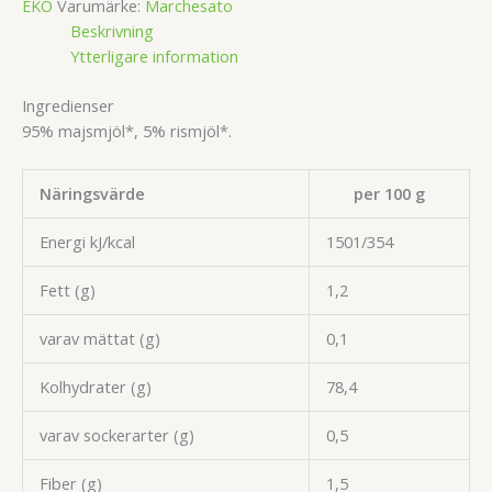
EKO
Varumärke:
Marchesato
Glutenfri
Beskrivning
250
Ytterligare information
G
mängd
Ingredienser
95% majsmjöl*, 5% rismjöl*.
Näringsvärde
per 100 g
Energi kJ/kcal
1501/354
Fett (g)
1,2
varav mättat (g)
0,1
Kolhydrater (g)
78,4
varav sockerarter (g)
0,5
Fiber (g)
1,5