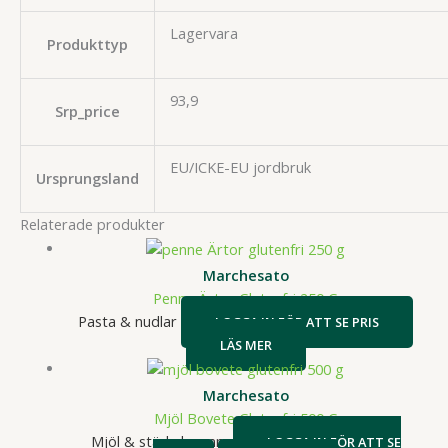
Lagervara
Produkttyp
93,9
Srp_price
EU/ICKE-EU jordbruk
Ursprungsland
Relaterade produkter
Marchesato
Penne Ärtor Glutenfri 250 G
Pasta & nudlar
LOGGA IN FÖR ATT SE PRIS
LÄS MER
Marchesato
Mjöl Bovete Glutenfri 500 G
Mjöl & stärkelse mm
LOGGA IN FÖR ATT SE