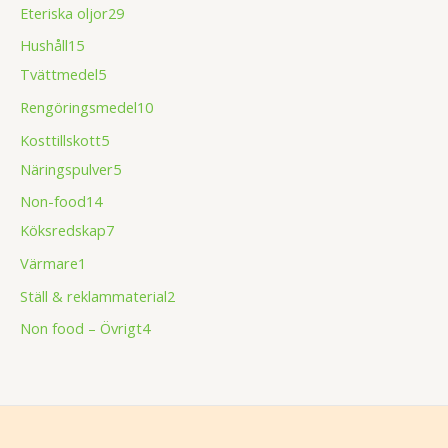
Eteriska oljor
29
Hushåll
15
Tvättmedel
5
Rengöringsmedel
10
Kosttillskott
5
Näringspulver
5
Non-food
14
Köksredskap
7
Värmare
1
Ställ & reklammaterial
2
Non food – Övrigt
4