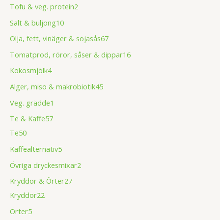
Tofu & veg. protein
2
Salt & buljong
10
Olja, fett, vinäger & sojasås
67
Tomatprod, röror, såser & dippar
16
Kokosmjölk
4
Alger, miso & makrobiotik
45
Veg. grädde
1
Te & Kaffe
57
Te
50
Kaffealternativ
5
Övriga dryckesmixar
2
Kryddor & Örter
27
Kryddor
22
Örter
5