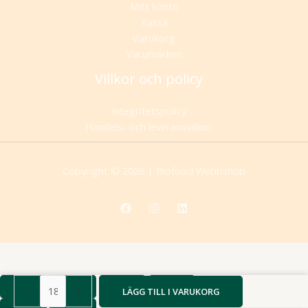
Mitt konto
Kassa
Varukorg
Varumärken
Villkor och policy
Integritetspolicy
Handels- och leveransvillkor
Copyright © 2026 | Biofood Webbshop
Spagetti
-
+
LÄGG TILL I VARUKORG
Majs