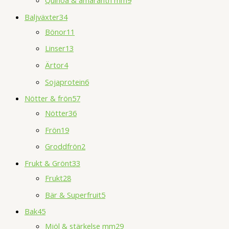
Baljväxter
34
Bönor
11
Linser
13
Ärtor
4
Sojaprotein
6
Nötter & frön
57
Nötter
36
Frön
19
Groddfrön
2
Frukt & Grönt
33
Frukt
28
Bär & Superfruit
5
Bak
45
Mjöl & stärkelse mm
29