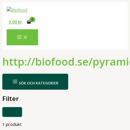
Hoppa
till
innehåll
0,00
kr
http://biofood.se/pyram
SÖK OCH KATEGORIER
Filter
VISA
ELLER
DÖLJ
FILTER
1 produkt