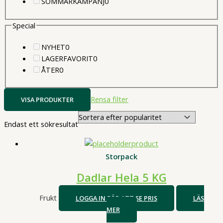
produkter
0
SOMMARKAMPANJ
0
produkter
Special
0
NYHET
0
produkter
0
LAGERFAVORIT
0
0
produkter
ÅTER
0
produkter
Rensa filter
VISA PRODUKTER
Endast ett sökresultat
Storpack
Dadlar Hela 5 KG
Frukt
LOGGA IN FÖR ATT SE PRIS
LÄS
MER