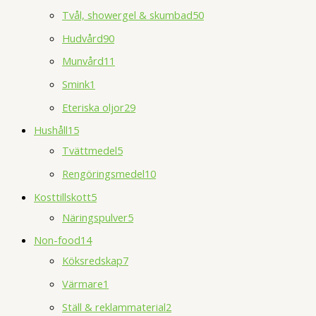
Tvål, showergel & skumbad
50
Hudvård
90
Munvård
11
Smink
1
Eteriska oljor
29
Hushåll
15
Tvättmedel
5
Rengöringsmedel
10
Kosttillskott
5
Näringspulver
5
Non-food
14
Köksredskap
7
Värmare
1
Ställ & reklammaterial
2