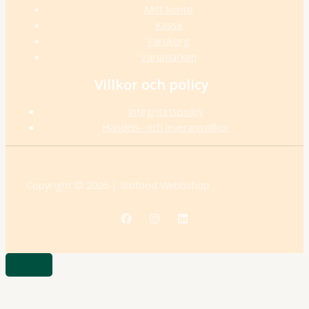
Mitt konto
Kassa
Varukorg
Varumärken
Villkor och policy
Integritetspolicy
Handels- och leveransvillkor
Copyright © 2026 | Biofood Webbshop