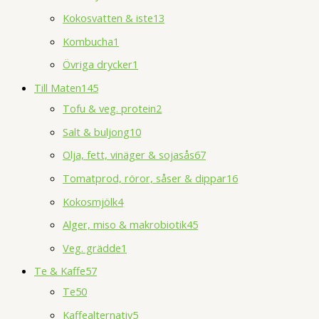
Kokosvatten & iste
13
Kombucha
1
Övriga drycker
1
Till Maten
145
Tofu & veg. protein
2
Salt & buljong
10
Olja, fett, vinäger & sojasås
67
Tomatprod, röror, såser & dippar
16
Kokosmjölk
4
Alger, miso & makrobiotik
45
Veg. grädde
1
Te & Kaffe
57
Te
50
Kaffealternativ
5