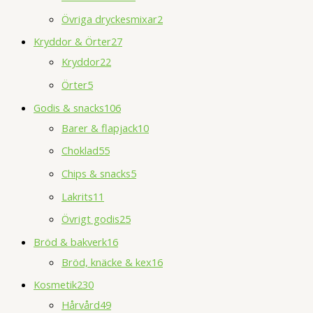
Övriga dryckesmixar
2
Kryddor & Örter
27
Kryddor
22
Örter
5
Godis & snacks
106
Barer & flapjack
10
Choklad
55
Chips & snacks
5
Lakrits
11
Övrigt godis
25
Bröd & bakverk
16
Bröd, knäcke & kex
16
Kosmetik
230
Hårvård
49