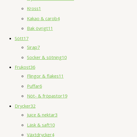
Kross
1
Kakao & carob
4
Bak övrigt
11
Sött
17
Sirap
7
Socker & sötning
10
Frukost
36
Flingor & flakes
11
Puffar
6
Nöt- & fröpastor
19
Drycker
32
Juice & nektar
3
Läsk & saft
10
Växtdrycker
4