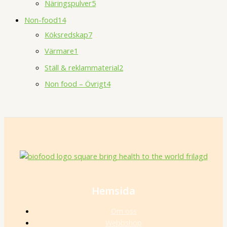
Näringspulver
5
Non-food
14
Köksredskap
7
Värmare
1
Ställ & reklammaterial
2
Non food – Övrigt
4
Hemsida
Om oss
Webbshop