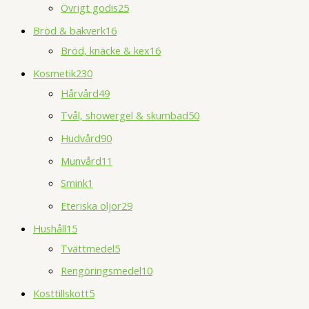
Övrigt godis
25
Bröd & bakverk
16
Bröd, knäcke & kex
16
Kosmetik
230
Hårvård
49
Tvål, showergel & skumbad
50
Hudvård
90
Munvård
11
Smink
1
Eteriska oljor
29
Hushåll
15
Tvättmedel
5
Rengöringsmedel
10
Kosttillskott
5