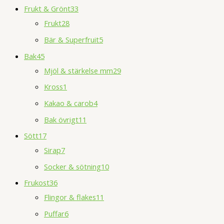
Frukt & Grönt
33
Frukt
28
Bär & Superfruit
5
Bak
45
Mjöl & stärkelse mm
29
Kross
1
Kakao & carob
4
Bak övrigt
11
Sött
17
Sirap
7
Socker & sötning
10
Frukost
36
Flingor & flakes
11
Puffar
6