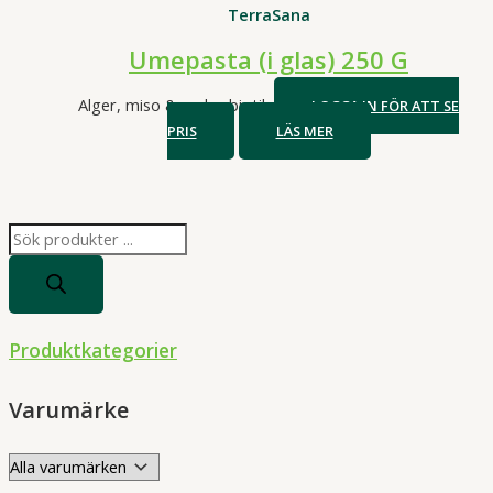
TerraSana
Umepasta (i glas) 250 G
Alger, miso & makrobiotik
LOGGA IN FÖR ATT SE
PRIS
LÄS MER
P
r
o
d
Produktkategorier
u
c
Varumärke
t
s
s