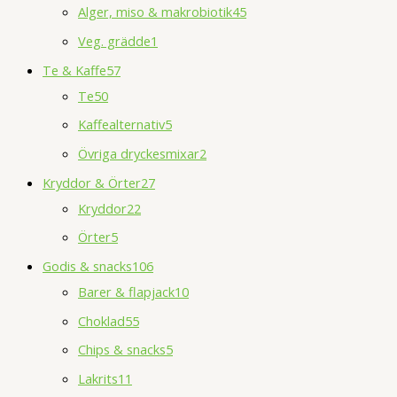
Alger, miso & makrobiotik
45
Veg. grädde
1
Te & Kaffe
57
Te
50
Kaffealternativ
5
Övriga dryckesmixar
2
Kryddor & Örter
27
Kryddor
22
Örter
5
Godis & snacks
106
Barer & flapjack
10
Choklad
55
Chips & snacks
5
Lakrits
11