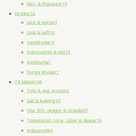
Nöt- & fröpastor
19
Drycker
32
Juice & nektar
3
Läsk & saft
10
Växtdrycker
4
Kokosvatten & iste
13
Kombucha
1
Övriga drycker
1
Till Maten
145
Tofu & veg. protein
2
Salt & buljong
10
Olja, fett, vinäger & sojasås
67
Tomatprod, röror, såser & dippar
16
Kokosmjölk
4