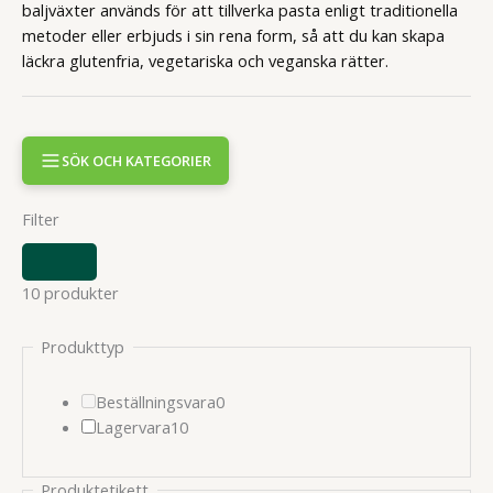
baljväxter används för att tillverka pasta enligt traditionella
metoder eller erbjuds i sin rena form, så att du kan skapa
läckra glutenfria, vegetariska och veganska rätter.
SÖK OCH KATEGORIER
Filter
VISA
ELLER
10 produkter
DÖLJ
FILTER
Produkttyp
0
Beställningsvara
0
10
produkter
Lagervara
10
produkter
Produktetikett