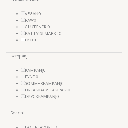
0
VEGAN
0
0
produkter
RAW
0
produkter
0
GLUTENFRI
0
produkter
0
RÄTTVISEMÄRKT
0
10
produkter
EKO
10
produkter
Kampanj
0
KAMPANJ
0
0
produkter
FYND
0
produkter
0
SOMMARKAMPANJ
0
produkter
0
DREAMBARSKAMPANJ
0
0
produkter
DRYCKKAMPANJ
0
produkter
Special
0
LAGERFAVORIT
0