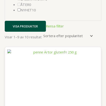
0
produkter
ÅTER
0
produkter
10
NYHET
10
produkter
Rensa filter
VISA PRODUKTER
Sortera
Visar 1–9 av 10 resultat
efter
popularitet